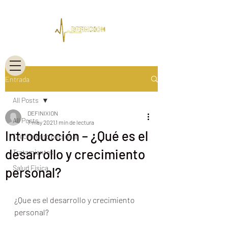
Entrada
All Posts
DEFINIXION
All Posts
7 may 2021
1 min de lectura
Introducción – ¿Qué es el
Crecimiento personal
desarrollo y crecimiento
Tratamientos
Salud Física
personal?
¿Que es el desarrollo y crecimiento 
personal?