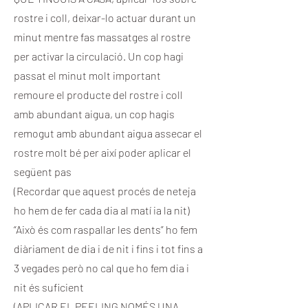
rostre i coll, deixar-lo actuar durant un
minut mentre fas massatges al rostre
per activar la circulació. Un cop hagi
passat el minut molt important
remoure el producte del rostre i coll
amb abundant aigua, un cop hagis
remogut amb abundant aigua assecar el
rostre molt bé per així poder aplicar el
següent pas
(Recordar que aquest procés de neteja
ho hem de fer cada dia al matí ia la nit)
“Això és com raspallar les dents” ho fem
diàriament de dia i de nit i fins i tot fins a
3 vegades però no cal que ho fem dia i
nit és suficient
(APLICAR EL PEELING NOMÉS UNA