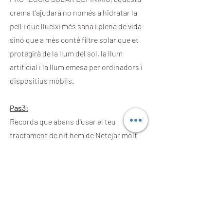
crema t'ajudarà no només a hidratar la
pell i que llueixi més sana i plena de vida
sinó que a més conté filtre solar que et
protegirà de la llum del sol, la llum
artificial i la llum emesa per ordinadors i
dispositius mòbils.
Pas3:
Recorda que abans d'usar el teu
tractament de nit hem de Netejar molt
bé la pell, un cop hàgim preparat el
rostre i el coll podem aplicar la nostra
meravellosa CREMA DE NIT EFECTE
BOTOX DEFINIXION. Anar a dormir amb
un rostre net i cuidat garantirà
reconciliar-te amb el teu ésser, practica