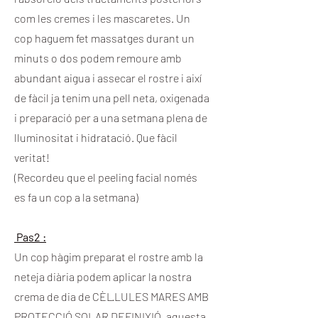
com les cremes i les mascaretes. Un
cop haguem fet massatges durant un
minuts o dos podem remoure amb
abundant aigua i assecar el rostre i així
de fàcil ja tenim una pell neta, oxigenada
i preparació per a una setmana plena de
lluminositat i hidratació. Que fàcil
veritat!
(Recordeu que el peeling facial només
es fa un cop a la setmana)
Pas2 :
Un cop hàgim preparat el rostre amb la
neteja diària podem aplicar la nostra
crema de dia de CÈL·LULES MARES AMB
PROTECCIÓ SOLAR DEFINIXIÓ, aquesta