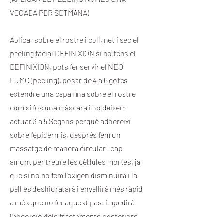
VEGADA PER SETMANA)
Aplicar sobre el rostre i coll, net i sec el
peeling facial DEFINIXION si no tens el
DEFINIXION, pots fer servir el NEO
LUMO (peeling), posar de 4 a 6 gotes
estendre una capa fina sobre el rostre
com si fos una màscara i ho deixem
actuar 3 a 5 Segons perquè adhereixi
sobre l'epidermis, després fem un
massatge de manera circular i cap
amunt per treure les cèl·lules mortes, ja
que si no ho fem l'oxigen disminuirà i la
pell es deshidratarà i envellirà més ràpid
a més que no fer aquest pas. impedirà
l'absorció dels tractaments posteriors