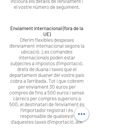
inclourà els detalls de l’enviament i
el vostre número de seguiment.
Enviament internacional (fora de la
UE)
Oferim flexibles despeses
d'enviament internacional segons la
ubicació. Les comandes
internacionals poden estar
subjectes a impostos d’importació,
drets de duana i taxes que el
departament duaner del vostre país
cobra a l’arribada. Tot i que cobrem
per enviament 30 euros per
compres de fins a 500 euros i sense
càrrecs per compres superiors a
500, el destinatari de l'enviament és
l'importador registrat i és
responsable de qualsevol
d'aquestes taxes d'importació, així
com de complir totes les lleis i la