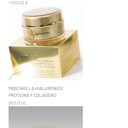
Prix
1 500,00 €
MASCARILLA HIALURONICO
PROTEINA Y COLAGENO
Prix
800,00 €