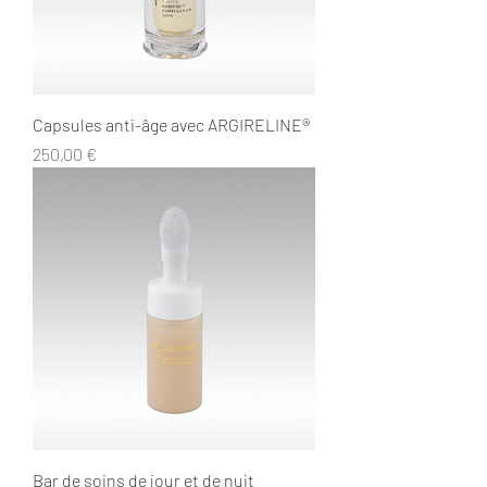
Capsules anti-âge avec ARGIRELINE®
Prix
250,00 €
Bar de soins de jour et de nuit