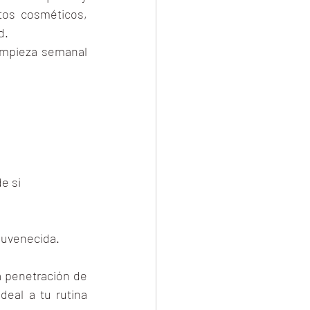
tos cosméticos, 
d.
impieza semanal 
e si
ejuvenecida.
a penetración de 
al a tu rutina 