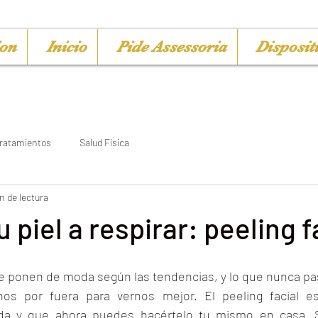
ion
Inicio
Pide Assessoria
Disposit
ratamientos
Salud Física
n de lectura
 piel a respirar: peeling f
 ponen de moda según las tendencias, y lo que nunca pa
os por fuera para vernos mejor. El peeling facial e
da y que ahora puedes hacértelo tu mismo en casa. S