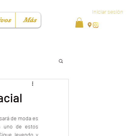
Iniciar sesión
ivos
Más
acial
sará de moda es 
s uno de estos 
igue leyendo y 