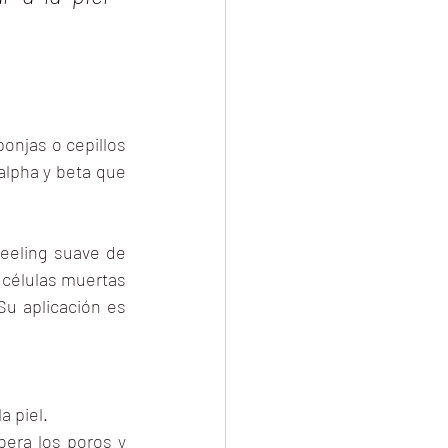
njas o cepillos 
lpha y beta que 
eeling suave de 
 células muertas 
Su aplicación es 
a piel.
era los poros y 