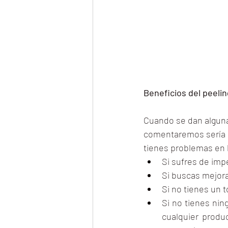
Beneficios del peeli
Cuando se dan alguna 
comentaremos sería m
tienes problemas en l
Si sufres de impe
Si buscas mejora
Si no tienes un 
Si no tienes nin
cualquier produ