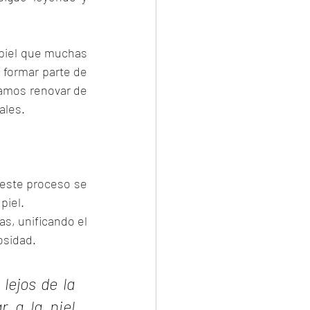
 piel que muchas 
 formar parte de 
amos renovar de 
ales.
este proceso se 
piel.
s, unificando el 
osidad.
lejos de la 
 a la piel 