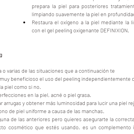
prepara la piel para posteriores tratamien
limpiando suavemente la piel en profundida
Restaura el oxígeno a la piel mediante la l
con el gel peeling oxigenante DEFINIXION.
ng
o varias de las situaciones que a continuación te
uy beneficioso el uso del peeling independientemente d
a piel como si no.
rfecciones en la piel, acné o piel grasa.
r arrugas y obtener más luminosidad para lucir una piel r
tono de piel uniforme a causa de las manchas.
guna de las anteriores pero quieres asegurarte la correct
cto cosmético que estés usando, es un complemento ide