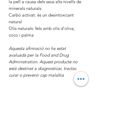
la pell a causa dels seus alts nivells de
minerals naturals.
Carbó activat: és un desintoxicant
natural
Olis naturals: fets amb olis d’oliva,
coco i palma
Aquesta afirmació no ha estat
avaluada per la Food and Drug
Administration. Aquest producte no
està destinat a diagnosticar, tractar,
curar o prevenir cap malaltia
Informació adicional
Contingut net: 100 g / 3,4 oz
Com utilitzar
Vida útil: 12 mesos
Ingredients: Aigua, Extracte de llet,
Aplicar a la pell humida
Carbó activat, Oli d’oliva, Oli de coco,