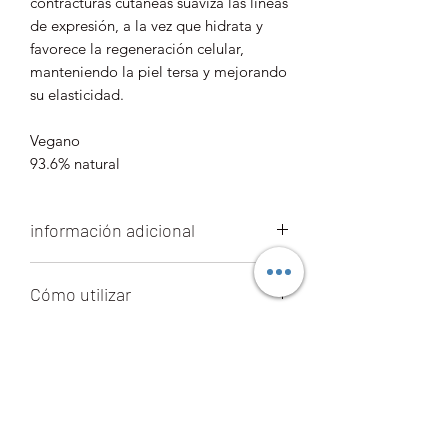
contracturas cutáneas suaviza las líneas
de expresión, a la vez que hidrata y
favorece la regeneración celular,
manteniendo la piel tersa y mejorando
su elasticidad.
Vegano
93.6% natural
información adicional
Contenido neto: 15ml
Cómo utilizar
Vida útil: 6 meses
Ingredientes: aguamarina, extracto de
Coloque una gota en la piel
hoja de aloe barbadensis, miristato de
Principales Ingredientes
alrededor de los ojos todos los días
isopropilo, glicerina, proteína de soja
antes de usar cualquier crema.
hidrolizada, proteína de trigo
Activos
hidrolizada, aceite de ricinus
communis, hialuronato de sodio, acetil
* Ácido Hialurónico
: Polisacárido