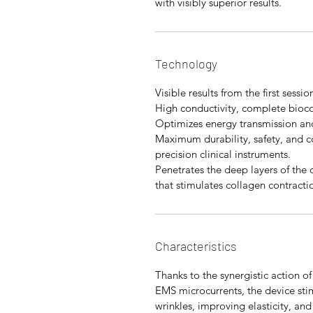
with visibly superior results.
Technology
Visible results from the first sess
High conductivity, complete bioco
Optimizes energy transmission and
Maximum durability, safety, and co
precision clinical instruments.
Penetrates the deep layers of the 
that stimulates collagen contracti
Characteristics
Thanks to the synergistic action o
EMS microcurrents, the device st
wrinkles, improving elasticity, an