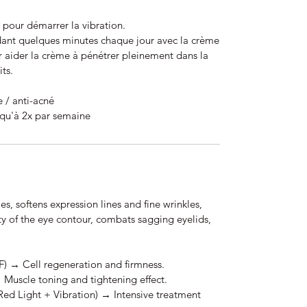
l pour démarrer la vibration.
dant quelques minutes chaque jour avec la crème
aider la crème à pénétrer pleinement dans la
ts.
 / anti-acné
usqu'à 2x par semaine
es, softens expression lines and fine wrinkles,
ty of the eye contour, combats sagging eyelids,
F) → Cell regeneration and firmness.
Muscle toning and tightening effect.
d Light + Vibration) → Intensive treatment