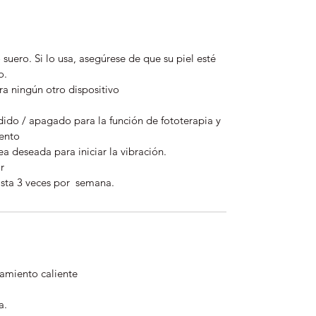
suero. Si lo usa, asegúrese de que su piel esté
vo.
ra ningún otro dispositivo
ido / apagado para la función de fototerapia y
iento
ea deseada para iniciar la vibración.
r
asta 3 veces por semana.
tamiento caliente
a.