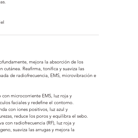
gas.
iel
rofundamente, mejora la absorción de los
n cutánea. Reafirma, tonifica y suaviza las
nada de radiofrecuencia, EMS, microvibración e
o con microcorriente EMS, luz roja y
ulos faciales y redefine el contorno.
da con iones positivos, luz azul y
rezas, reduce los poros y equilibra el sebo.
a con radiofrecuencia (RF), luz roja y
geno, suaviza las arrugas y mejora la