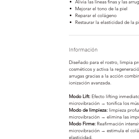
Alivia las líneas finas y las arru
Mejorar el tono de la piel
Reparar el colágeno
Restaurar la elasticidad de la p
Información
Diseñado para el rostro, limpia p
cosméticos y activa la regeneració
arrugas gracias a la acción combi
ionización avanzada.
Modo Lift:
Efecto lifting inmediat
microvibración → tonifica los músc
Modo de limpieza:
limpieza profun
microvibración → elimina las impu
Modo Firme:
Reafirmación intensiv
microvibración → estimula el colá
elasticidad.