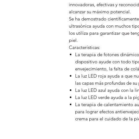
innovadoras, efectivas y reconoci
alcanzar su máximo potencial.
Se ha demostrado científicamente 
ultrasónica ayuda con muchos tipo
los utiliza para garantizar que te
piel.
Características:
La terapia de fotones dinámico
dispositivo ayude con todo tip
envejecimiento, la falta de col
La luz LED roja ayuda a que nu
las capas más profundas de su p
La luz LED azul ayuda con la li
La luz LED verde ayuda a la pig
La terapia de calentamiento au
para lograr efectos antienveje
crema para el cuidado de la pie