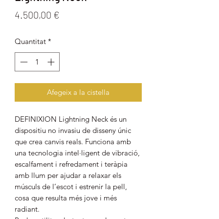
Price
4.500,00 €
Quantitat
*
Afegeix a la cistella
DEFINIXION Lightning Neck és un
dispositiu no invasiu de disseny únic
que crea canvis reals. Funciona amb
una tecnologia intel·ligent de vibració,
escalfament i refredament i teràpia
amb llum per ajudar a relaxar els
músculs de l’escot i estrenir la pell,
cosa que resulta més jove i més
radiant.