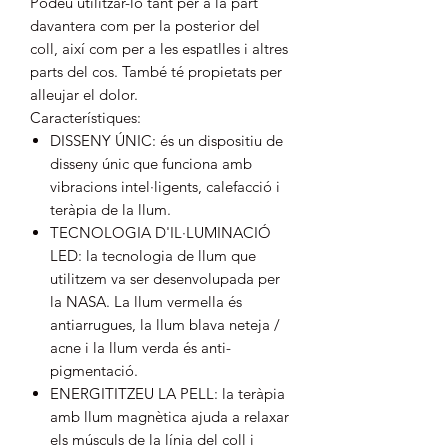
Podeu utilitzar-lo tant per a la part
davantera com per la posterior del
coll, així com per a les espatlles i altres
parts del cos. També té propietats per
alleujar el dolor.
Característiques:
DISSENY ÚNIC: és un dispositiu de
disseny únic que funciona amb
vibracions intel·ligents, calefacció i
teràpia de la llum.
TECNOLOGIA D'IL·LUMINACIÓ
LED: la tecnologia de llum que
utilitzem va ser desenvolupada per
la NASA. La llum vermella és
antiarrugues, la llum blava neteja /
acne i la llum verda és anti-
pigmentació.
ENERGITITZEU LA PELL: la teràpia
amb llum magnètica ajuda a relaxar
els músculs de la línia del coll i