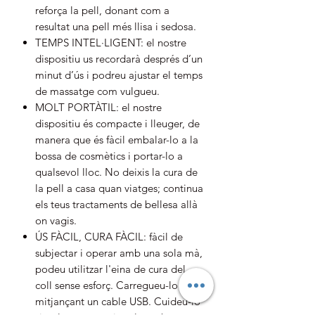
reforça la pell, donant com a
resultat una pell més llisa i sedosa.
TEMPS INTEL·LIGENT: el nostre
dispositiu us recordarà després d’un
minut d’ús i podreu ajustar el temps
de massatge com vulgueu.
MOLT PORTÀTIL: el nostre
dispositiu és compacte i lleuger, de
manera que és fàcil embalar-lo a la
bossa de cosmètics i portar-lo a
qualsevol lloc. No deixis la cura de
la pell a casa quan viatges; continua
els teus tractaments de bellesa allà
on vagis.
ÚS FÀCIL, CURA FÀCIL: fàcil de
subjectar i operar amb una sola mà,
podeu utilitzar l'eina de cura del
coll sense esforç. Carregueu-lo
mitjançant un cable USB. Cuideu-lo